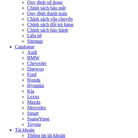
Quy định sử dụng
Chính sách bảo mật
Quy định thanh toán
Chính sách vận chuyển
Chính sách đổi trả hàng
Chính sách bảo hành
Liên hệ
Sitemap
Catalogue
Audi
BMW
Chevrolet
Daewoo
Ford
Honda
Hyundai
Kia
Lexus
Mazda
Mercedes
Smart
SsangYong
Toyota
Tài khoản
Thông tin tài khoản