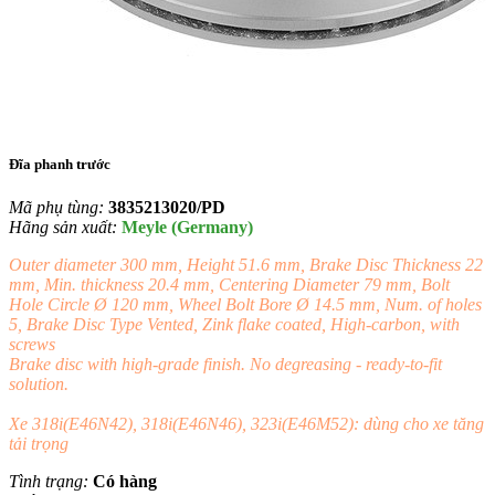
Đĩa phanh trước
Mã phụ tùng:
3835213020/PD
Hãng sản xuất:
Meyle (Germany)
Outer diameter 300 mm, Height 51.6 mm, Brake Disc Thickness 22
mm, Min. thickness 20.4 mm, Centering Diameter 79 mm, Bolt
Hole Circle Ø 120 mm, Wheel Bolt Bore Ø 14.5 mm, Num. of holes
5, Brake Disc Type Vented, Zink flake coated, High-carbon, with
screws
Brake disc with high-grade finish. No degreasing - ready-to-fit
solution.
Xe 318i(E46N42), 318i(E46N46), 323i(E46M52): dùng cho xe tăng
tải trọng
Tình trạng:
Có hàng