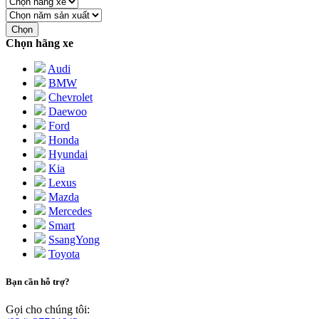
Chọn
Chọn hãng xe
Audi
BMW
Chevrolet
Daewoo
Ford
Honda
Hyundai
Kia
Lexus
Mazda
Mercedes
Smart
SsangYong
Toyota
Bạn cần hỗ trợ?
Gọi cho chúng tôi: