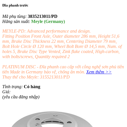
Đĩa phanh trước
Mã phụ tùng:
3835213011/PD
Hãng sản xuất:
Meyle (Germany)
MEYLE-PD: Advanced performance and design.
Fitting Position Front Axle, Outer diameter 286 mm, Height 51,6
mm, Brake Disc Thickness 22 mm, Centering Diameter 79 mm,
Bolt Hole Circle Ø 120 mm, Wheel Bolt Bore Ø 14,5 mm, Num. of
holes 5, Brake Disc Type Vented, Zink flake coated, High-carbon,
with bolts/screws, Quantity required 2
PLATINUM DISC - Đĩa phanh cao cấp với công nghệ sơn phủ tiên
tiến Made in Germany bảo vệ, chống ăn mòn.
Xem thêm >>
Thay thế cho Meyle: 3155213011/PD
Tình trạng:
Có hàng
Giá:
(yêu cầu đăng nhập)