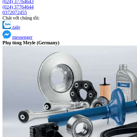
(024) 37764643
(024) 37764644
0372072455
Chát với chúng tôi:
zalo
messenger
Phụ tùng Meyle (Germany)