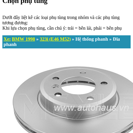
Chọn phụ tùng
Dưới đây liệt kê các loại phụ tùng trong nhóm và các phụ tùng
tương đương:
Khi lựa chọn phụ tùng, cần chú ý: trái = bên lái, phải = bên phụ
Xe:
BMW 1998
»
323i (E46 M52)
» Hệ thống phanh » Đĩa
phanh