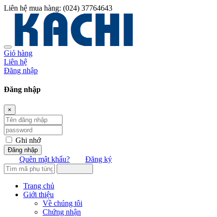
Liên hệ mua hàng:
(024) 37764643
Giỏ hàng
Liên hệ
Đăng nhập
Đăng nhập
×
Ghi nhớ
Đăng nhập
Quên mật khẩu?
Đăng ký
Trang chủ
Giới thiệu
Về chúng tôi
Chứng nhận