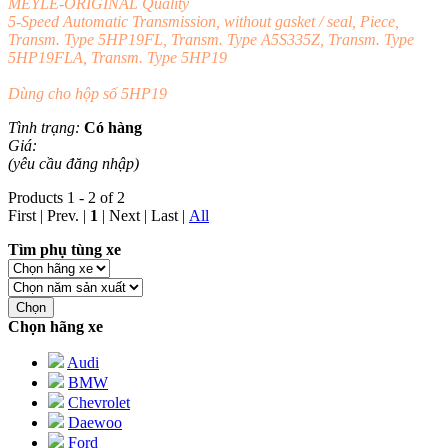
MEYLE-ORIGINAL Quality
5-Speed Automatic Transmission, without gasket / seal, Piece,
Transm. Type 5HP19FL, Transm. Type A5S335Z, Transm. Type
5HP19FLA, Transm. Type 5HP19
Dùng cho hộp số 5HP19
Tình trạng:
Có hàng
Giá:
(yêu cầu đăng nhập)
Products 1 - 2 of 2
First | Prev. |
1
| Next | Last
|
All
Tìm phụ tùng xe
Chọn
Chọn hãng xe
Audi
BMW
Chevrolet
Daewoo
Ford