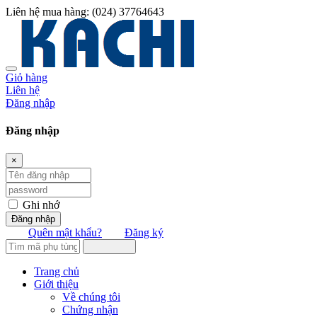
Liên hệ mua hàng:
(024) 37764643
Giỏ hàng
Liên hệ
Đăng nhập
Đăng nhập
×
Ghi nhớ
Đăng nhập
Quên mật khẩu?
Đăng ký
Trang chủ
Giới thiệu
Về chúng tôi
Chứng nhận