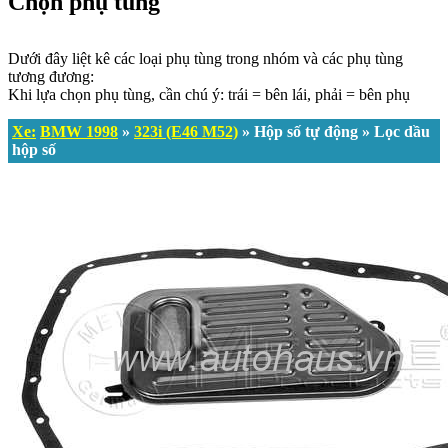
Chọn phụ tùng
Dưới đây liệt kê các loại phụ tùng trong nhóm và các phụ tùng
tương đương:
Khi lựa chọn phụ tùng, cần chú ý: trái = bên lái, phải = bên phụ
Xe:
BMW 1998
»
323i (E46 M52)
» Hộp số tự động » Lọc dầu
hộp số