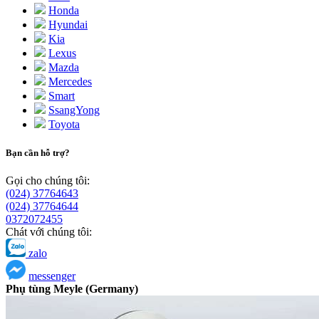
Honda
Hyundai
Kia
Lexus
Mazda
Mercedes
Smart
SsangYong
Toyota
Bạn cần hỗ trợ?
Gọi cho chúng tôi:
(024) 37764643
(024) 37764644
0372072455
Chát với chúng tôi:
zalo
messenger
Phụ tùng Meyle (Germany)