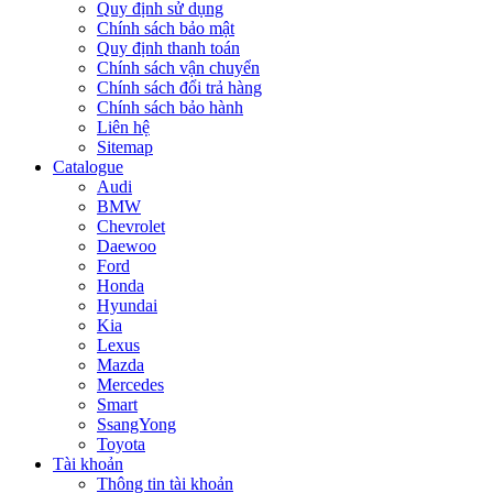
Quy định sử dụng
Chính sách bảo mật
Quy định thanh toán
Chính sách vận chuyển
Chính sách đổi trả hàng
Chính sách bảo hành
Liên hệ
Sitemap
Catalogue
Audi
BMW
Chevrolet
Daewoo
Ford
Honda
Hyundai
Kia
Lexus
Mazda
Mercedes
Smart
SsangYong
Toyota
Tài khoản
Thông tin tài khoản