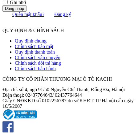
Ghi nhớ
Đăng nhập
Quên mật khẩu?
Đăng ký
QUY ĐỊNH & CHÍNH SÁCH
Quy định chung
Chính sách bảo mật
Quy định thanh toán
Chính sách vận chuyển
Chính sách đổi trả hàng
Chính sách bảo hành
CÔNG TY CỔ PHẦN THƯƠNG MẠI Ô TÔ KACHI
Địa chỉ: số 4, ngõ 91/50 Nguyễn Chí Thanh, Đống Đa, Hà nội
Điện thoại: 02437764643/ 02437764644
Giấy CNĐKKD số 0102256787 do sở KHĐT TP Hà nội cấp ngày
16/5/2007