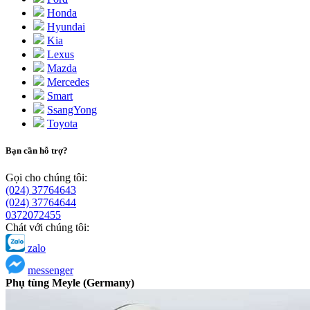
Honda
Hyundai
Kia
Lexus
Mazda
Mercedes
Smart
SsangYong
Toyota
Bạn cần hỗ trợ?
Gọi cho chúng tôi:
(024) 37764643
(024) 37764644
0372072455
Chát với chúng tôi:
zalo
messenger
Phụ tùng Meyle (Germany)