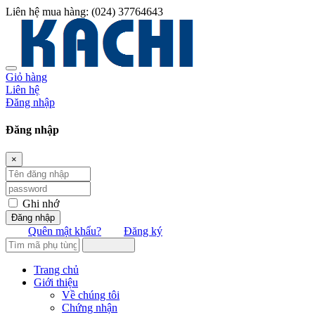
Liên hệ mua hàng:
(024) 37764643
Giỏ hàng
Liên hệ
Đăng nhập
Đăng nhập
×
Ghi nhớ
Đăng nhập
Quên mật khẩu?
Đăng ký
Trang chủ
Giới thiệu
Về chúng tôi
Chứng nhận