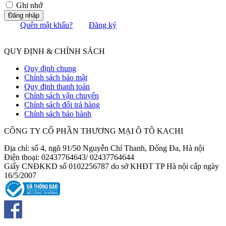
Ghi nhớ
Đăng nhập
Quên mật khẩu?
Đăng ký
QUY ĐỊNH & CHÍNH SÁCH
Quy định chung
Chính sách bảo mật
Quy định thanh toán
Chính sách vận chuyển
Chính sách đổi trả hàng
Chính sách bảo hành
CÔNG TY CỔ PHẦN THƯƠNG MẠI Ô TÔ KACHI
Địa chỉ: số 4, ngõ 91/50 Nguyễn Chí Thanh, Đống Đa, Hà nội
Điện thoại: 02437764643/ 02437764644
Giấy CNĐKKD số 0102256787 do sở KHĐT TP Hà nội cấp ngày
16/5/2007