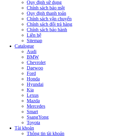
Quy định sử dụng
Chính sách bảo mật
Quy định thanh toán
Chính sách vận chuyển
Chính sách đổi trả hàng
Chính sách bảo hành
Liên hệ
Sitemap
Catalogue
Audi
BMW
Chevrolet
Daewoo
Ford
Honda
Hyundai
Kia
Lexus
Mazda
Mercedes
Smart
SsangYong
Toyota
Tài khoản
Thông tin tài khoản