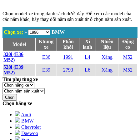
Chọn model xe trong danh sách dưới đây. Để xem các model của
các năm khác, hãy thay đổi năm sản xuất từ ô chọn năm sản xuất.
Chọn xe:
»
BMW
Khung
Phân
Xi
Nhiên
Động
Model
xe
khối
lanh
liệu
cơ
320i (E36
E36
1991
L4
Xăng
M52
M52)
528i (E39
E39
2793
L6
Xăng
M52
M52)
Tìm phụ tùng xe
Chọn
Chọn hãng xe
Audi
BMW
Chevrolet
Daewoo
Ford