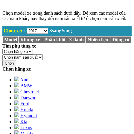
Chọn model xe trong danh sách dưới đây. Để xem các model của
các năm khác, hãy thay đổi năm sản xuất từ ô chọn năm sản xuất.
Chọn xe:
»
SsangYong
Model
Khung xe
Phân khối
Xi lanh
Nhiên liệu
Động cơ
Tìm phụ tùng xe
Chọn
Chọn hãng xe
Audi
BMW
Chevrolet
Daewoo
Ford
Honda
Hyundai
Kia
Lexus
Mazda