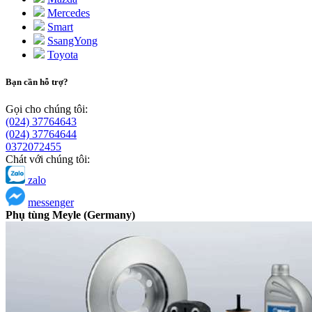
Mercedes
Smart
SsangYong
Toyota
Bạn cần hỗ trợ?
Gọi cho chúng tôi:
(024) 37764643
(024) 37764644
0372072455
Chát với chúng tôi:
zalo
messenger
Phụ tùng Meyle (Germany)