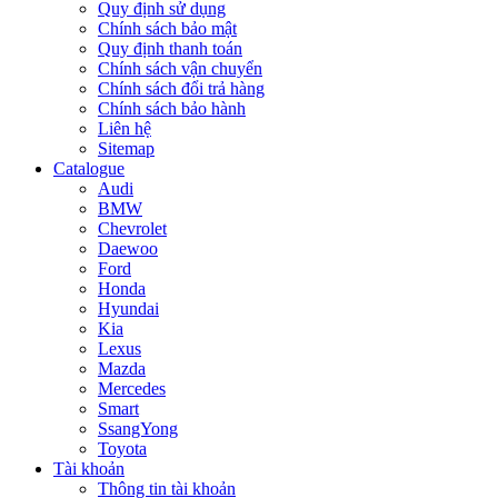
Quy định sử dụng
Chính sách bảo mật
Quy định thanh toán
Chính sách vận chuyển
Chính sách đổi trả hàng
Chính sách bảo hành
Liên hệ
Sitemap
Catalogue
Audi
BMW
Chevrolet
Daewoo
Ford
Honda
Hyundai
Kia
Lexus
Mazda
Mercedes
Smart
SsangYong
Toyota
Tài khoản
Thông tin tài khoản