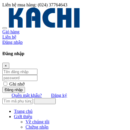
Liên hệ mua hàng:
(024) 37764643
Giỏ hàng
Liên hệ
Đăng nhập
Đăng nhập
×
Ghi nhớ
Đăng nhập
Quên mật khẩu?
Đăng ký
Trang chủ
Giới thiệu
Về chúng tôi
Chứng nhận