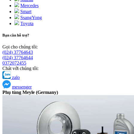
Mercedes
Smart
SsangYong
Toyota
Bạn cần hỗ trợ?
Gọi cho chúng tôi:
(024) 37764643
(024) 37764644
0372072455
Chát với chúng tôi:
zalo
messenger
Phụ tùng Meyle (Germany)