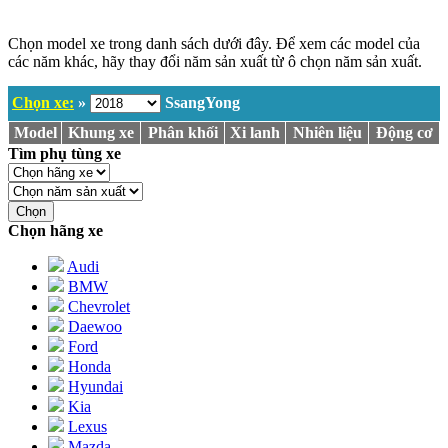
Chọn model xe trong danh sách dưới đây. Để xem các model của
các năm khác, hãy thay đổi năm sản xuất từ ô chọn năm sản xuất.
Chọn xe:
»
SsangYong
Model
Khung xe
Phân khối
Xi lanh
Nhiên liệu
Động cơ
Tìm phụ tùng xe
Chọn
Chọn hãng xe
Audi
BMW
Chevrolet
Daewoo
Ford
Honda
Hyundai
Kia
Lexus
Mazda