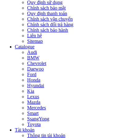
Quy định sử dụng
Chính sách bảo mật
Quy định thanh toán
Chính sách vận chuyển
Chính sách đổi trả hàng
Chính sách bảo hành
Liên hệ
Sitemap
Catalogue
Audi
BMW
Chevrolet
Daewoo
Ford
Honda
Hyundai
Kia
Lexus
Mazda
Mercedes
Smart
SsangYong
Toyota
Tài khoản
Thông tin tài khoản