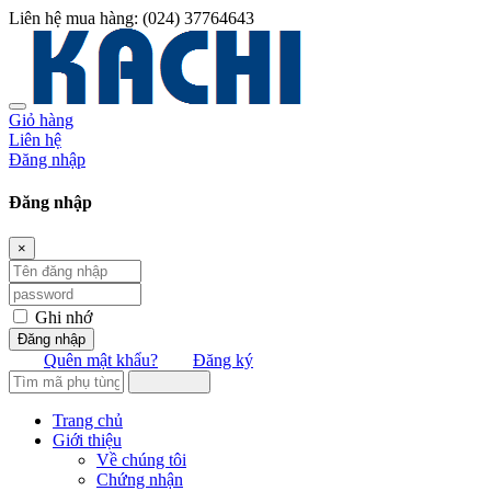
Liên hệ mua hàng:
(024) 37764643
Giỏ hàng
Liên hệ
Đăng nhập
Đăng nhập
×
Ghi nhớ
Đăng nhập
Quên mật khẩu?
Đăng ký
Trang chủ
Giới thiệu
Về chúng tôi
Chứng nhận