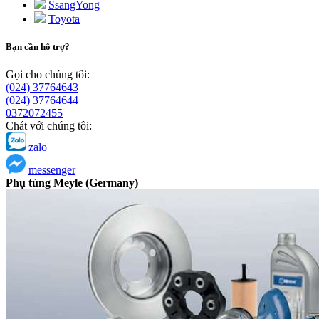
SsangYong
Toyota
Bạn cần hỗ trợ?
Gọi cho chúng tôi:
(024) 37764643
(024) 37764644
0372072455
Chát với chúng tôi:
zalo
messenger
Phụ tùng Meyle (Germany)