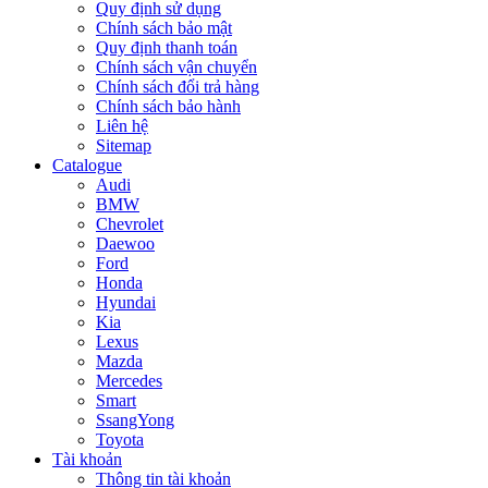
Quy định sử dụng
Chính sách bảo mật
Quy định thanh toán
Chính sách vận chuyển
Chính sách đổi trả hàng
Chính sách bảo hành
Liên hệ
Sitemap
Catalogue
Audi
BMW
Chevrolet
Daewoo
Ford
Honda
Hyundai
Kia
Lexus
Mazda
Mercedes
Smart
SsangYong
Toyota
Tài khoản
Thông tin tài khoản