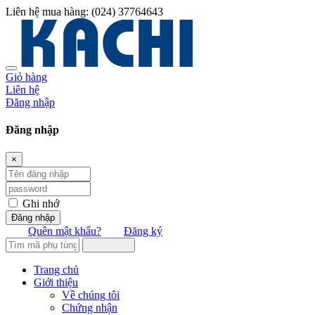
Liên hệ mua hàng:
(024) 37764643
Giỏ hàng
Liên hệ
Đăng nhập
Đăng nhập
×
Ghi nhớ
Đăng nhập
Quên mật khẩu?
Đăng ký
Trang chủ
Giới thiệu
Về chúng tôi
Chứng nhận